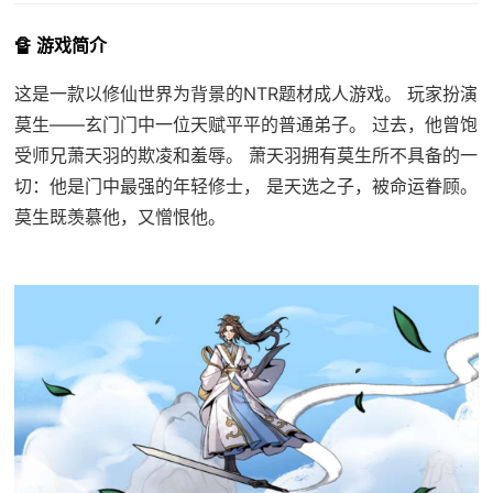
🔏 游戏简介
这是一款以修仙世界为背景的NTR题材成人游戏。 玩家扮演
莫生——玄门门中一位天赋平平的普通弟子。 过去，他曾饱
受师兄萧天羽的欺凌和羞辱。 萧天羽拥有莫生所不具备的一
切：他是门中最强的年轻修士， 是天选之子，被命运眷顾。
莫生既羡慕他，又憎恨他。