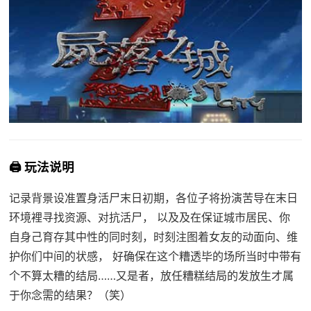
🖨️ 玩法说明
记录背景设准置身活尸末日初期，各位子将扮演苦导在末日
环境裡寻找资源、对抗活尸， 以及及在保证城市居民、你
自身己育存其中性的同时刻，时刻注图着女友的动面向、维
护你们中间的状感， 好确保在这个糟透毕的场所当时中带有
个不算太糟的结局……又是者，放任糟糕结局的发放生才属
于你念需的结果？（笑）