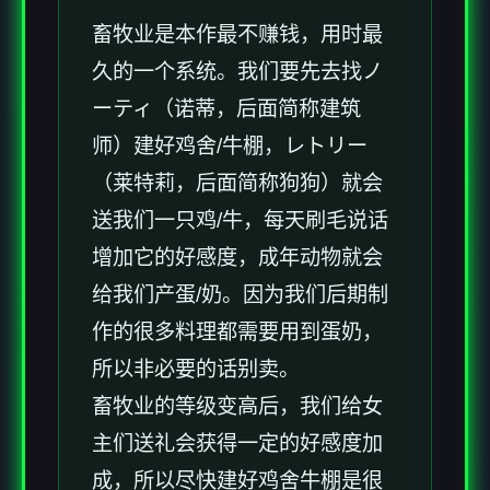
畜牧业是本作最不赚钱，用时最
久的一个系统。我们要先去找ノ
ーティ（诺蒂，后面简称建筑
师）建好鸡舍/牛棚，レトリー
（莱特莉，后面简称狗狗）就会
送我们一只鸡/牛，每天刷毛说话
增加它的好感度，成年动物就会
给我们产蛋/奶。因为我们后期制
作的很多料理都需要用到蛋奶，
所以非必要的话别卖。
畜牧业的等级变高后，我们给女
主们送礼会获得一定的好感度加
成，所以尽快建好鸡舍牛棚是很