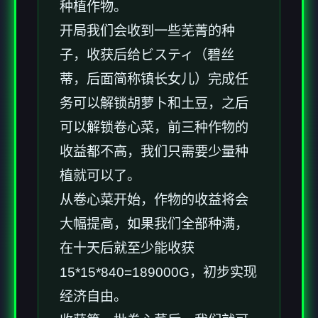
种植作物。
开局我们会收到一些芜菁的种
子，收获后给ビスティ（碧丝
蒂，后面简称镇长女儿）完成任
务可以解锁胡萝卜和土豆，之后
可以解锁卷心菜，前三种作物的
收益都不高，我们只需要少量种
植就可以了。
从卷心菜开始，作物的收益将会
大幅提高，如果我们全部种满，
在十天后就至少能收获
15*15*840=189000G，初步实现
经济自由。