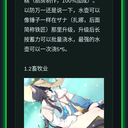
糕（厨房制作，100%加成）。
以防万一还是说一下，水壶可以
像锤子一样在ザナ（扎娜，后面
简称铁匠）那里升级，升级后长
按蓄力可以批量浇水，最强的水
壶可以一次浇5*5。
1.2畜牧业