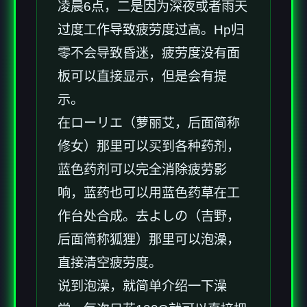
凌晨6点，二是因为深夜或者雨天
过度工作导致疲劳度过高。Hp归
零不会导致昏迷，疲劳度没有面
板可以直接显示，但是会有提
示。
在ローリエ（萝丽艾，后面简称
修女）那里可以买到各种药剂，
蓝色药剂可以完全消除疲劳影
响，蓝药也可以用蓝色药草在工
作台处合成。去よしの（吉野，
后面简称狐狸）那里可以泡澡，
直接清空疲劳度。
说到泡澡，就简单介绍一下澡