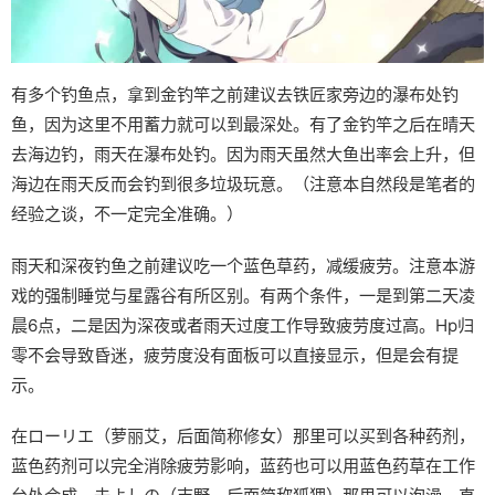
有多个钓鱼点，拿到金钓竿之前建议去铁匠家旁边的瀑布处钓
鱼，因为这里不用蓄力就可以到最深处。有了金钓竿之后在晴天
去海边钓，雨天在瀑布处钓。因为雨天虽然大鱼出率会上升，但
海边在雨天反而会钓到很多垃圾玩意。（注意本自然段是笔者的
经验之谈，不一定完全准确。）
雨天和深夜钓鱼之前建议吃一个蓝色草药，减缓疲劳。注意本游
戏的强制睡觉与星露谷有所区别。有两个条件，一是到第二天凌
晨6点，二是因为深夜或者雨天过度工作导致疲劳度过高。Hp归
零不会导致昏迷，疲劳度没有面板可以直接显示，但是会有提
示。
在ローリエ（萝丽艾，后面简称修女）那里可以买到各种药剂，
蓝色药剂可以完全消除疲劳影响，蓝药也可以用蓝色药草在工作