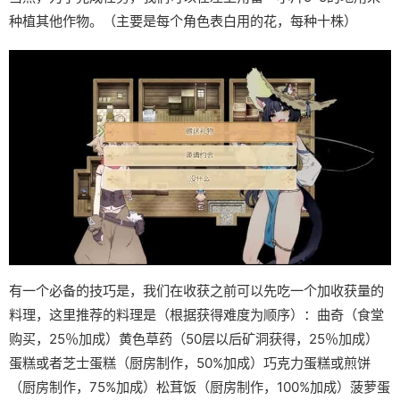
种植其他作物。（主要是每个角色表白用的花，每种十株）
有一个必备的技巧是，我们在收获之前可以先吃一个加收获量的
料理，这里推荐的料理是（根据获得难度为顺序）：曲奇（食堂
购买，25％加成）黄色草药（50层以后矿洞获得，25％加成）
蛋糕或者芝士蛋糕（厨房制作，50%加成）巧克力蛋糕或煎饼
（厨房制作，75%加成）松茸饭（厨房制作，100%加成）菠萝蛋