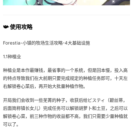
📯 使用攻略
Forestia-小镇的牧场生活攻略-4大基础设施
1.1种植业
种植业是本作最赚钱，最省事的一个系统，但是回本慢，投入高
的特点导致我们在大前期只要完成规定的种植任务即可，十天左
右解锁卷心菜后，再开始大批量种植作物。
开局我们会收到一些芜菁的种子，收获后给ビスティ（碧丝蒂，
后面简称镇长女儿）完成任务可以解锁胡萝卜和土豆，之后可以
解锁卷心菜，前三种作物的收益都不高，我们只需要少量种植就
可以了。