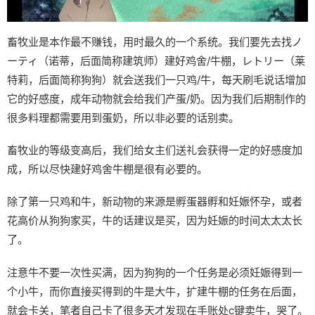
畜牧业是本作最不赚钱，用时最久的一个系统。我们要先去找ノ
ーティ（诺蒂，后面简称建筑师）建好鸡舍/牛棚，レトリー（莱
特莉，后面简称狗狗）就会送我们一只鸡/牛，每天刷毛说话增加
它的好感度，成年动物就会给我们产蛋/奶。因为我们后期制作的
很多料理都需要用到蛋奶，所以非必要的话别卖。
畜牧业的等级变高后，我们给女主们送礼会获得一定的好感度加
成，所以尽快建好鸡舍牛棚是很有必要的。
除了第一只鸡和牛，新动物的来源是孵蛋器孵和妊娠怀孕，或者
花高价从狗狗家买，牛的话建议是买，因为妊娠的时间太太太长
了。
注意牛不要一次性买满，因为狗狗的一个任务是必须妊娠得到一
个小牛，而你直接买得到的牛是大牛，扩建牛棚的任务在后面，
就会卡关，笔者自己卡了很多天才发现在手账处c键卖牛，哭了。