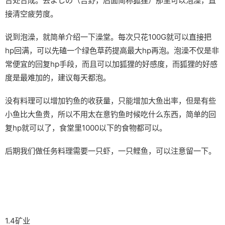
台处合成。去よしの（吉野，后面简称狐狸）那里可以泡澡，直
接清空疲劳度。
说到泡澡，就简单介绍一下澡堂。每次只花100G就可以直接把
hp回满，可以先磕一个绿色草药提高最大hp再泡。泡澡不仅是非
常便宜的回复hp手段，而且可以加狐狸的好感度，而狐狸的好感
度是最难加的，建议每天都泡。
没有料理可以增加钓鱼的收获量，只能增加大鱼出率，但是有些
小鱼比大鱼贵，所以不用太在意钓鱼时候吃什么东西，简单的回
复hp就可以了，食堂里1000以下的食物都可以。
后期我们做任务料理需要一只虾，一只鲣鱼，可以注意留一下。
1.4矿业